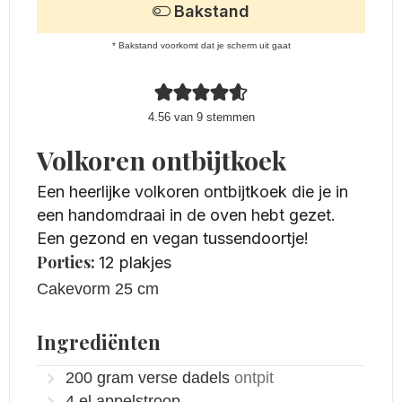
Bakstand
* Bakstand voorkomt dat je scherm uit gaat
4.56
van
9
stemmen
Volkoren ontbijtkoek
Een heerlijke volkoren ontbijtkoek die je in
een handomdraai in de oven hebt gezet.
Een gezond en vegan tussendoortje!
Porties:
12
plakjes
Cakevorm 25 cm
Ingrediënten
200
gram
verse dadels
ontpit
4
el
appelstroop