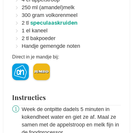
250
ml
(amandel)melk
300
gram
volkorenmeel
speculaaskruiden
2
tl
1
el
kaneel
2
tl
bakpoeder
Handje
gemengde noten
Direct in je mandje bij:
Instructies
Week de ontpitte dadels 5 minuten in
kokendheet water en giet ze af. Maal ze
samen met de appelstroop en melk fijn in
de foodprocessor.