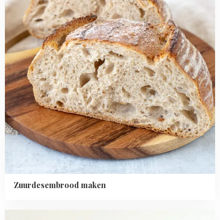
Zuurdesembrood maken
Read