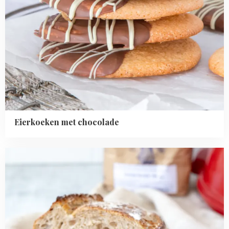
Eierkoeken met chocolade
Read
more
about
Zuurdesembrood
maken