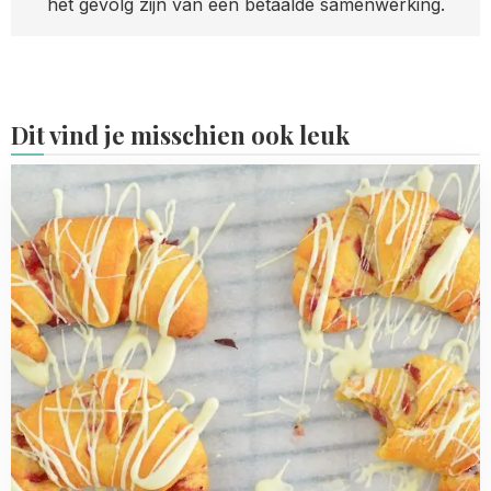
het gevolg zijn van een betaalde samenwerking.
Dit vind je misschien ook leuk
Read
more
about
Cranberry
croissants
met
witte
chocola