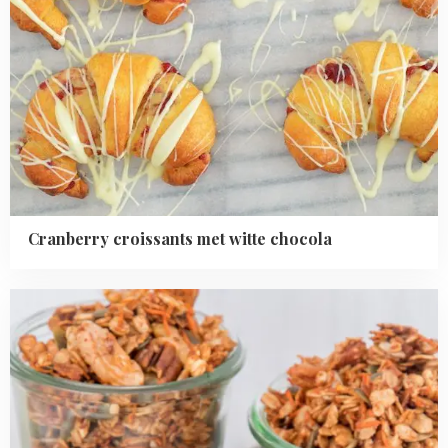
Cranberry croissants met witte chocola
Read
more
about
Carrot
cake
granola