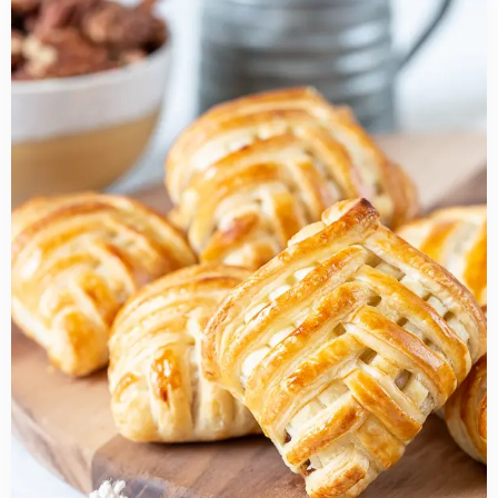
more
about
Appel-
pecan
empanada's