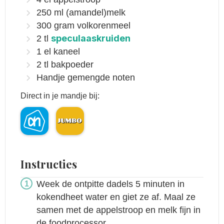
250
ml
(amandel)melk
300
gram
volkorenmeel
speculaaskruiden
2
tl
1
el
kaneel
2
tl
bakpoeder
Handje
gemengde noten
Direct in je mandje bij:
Instructies
Week de ontpitte dadels 5 minuten in
kokendheet water en giet ze af. Maal ze
samen met de appelstroop en melk fijn in
de foodprocessor.