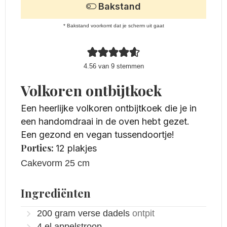
Bakstand
* Bakstand voorkomt dat je scherm uit gaat
4.56
van
9
stemmen
Volkoren ontbijtkoek
Een heerlijke volkoren ontbijtkoek die je in
een handomdraai in de oven hebt gezet.
Een gezond en vegan tussendoortje!
Porties:
12
plakjes
Cakevorm 25 cm
Ingrediënten
200
gram
verse dadels
ontpit
4
el
appelstroop