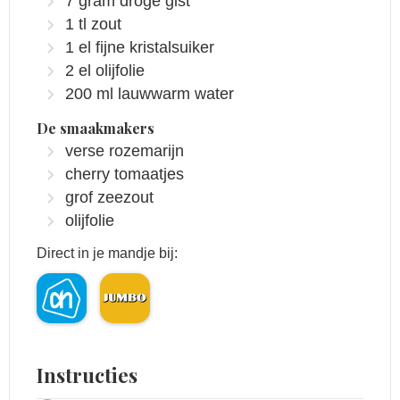
7
gram
droge gist
1
tl
zout
1
el
fijne kristalsuiker
2
el
olijfolie
200
ml
lauwwarm water
De smaakmakers
verse rozemarijn
cherry tomaatjes
grof zeezout
olijfolie
Direct in je mandje bij:
Instructies