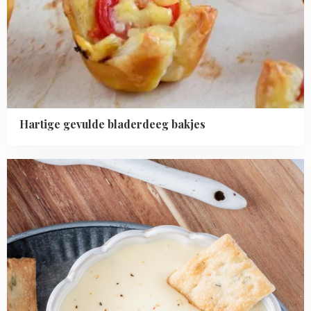
Hartige gevulde bladerdeeg bakjes
Read
more
about
Aioli
maken