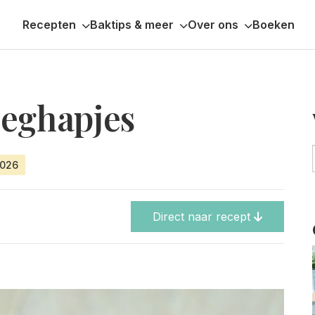
Recepten
Baktips & meer
Over ons
Boeken
eeghapjes
2026
Direct naar recept