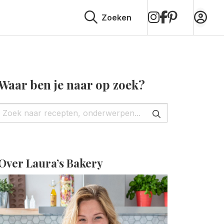
op
op
op
Zoeken
Instagram
Facebook
Pinterest
Waar ben je naar op zoek?
Over Laura’s Bakery