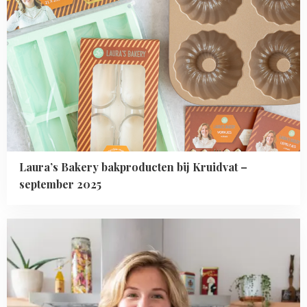
Laura’s Bakery bakproducten bij Kruidvat –
september 2025
Read
more
about
Het
Borrelhapjes