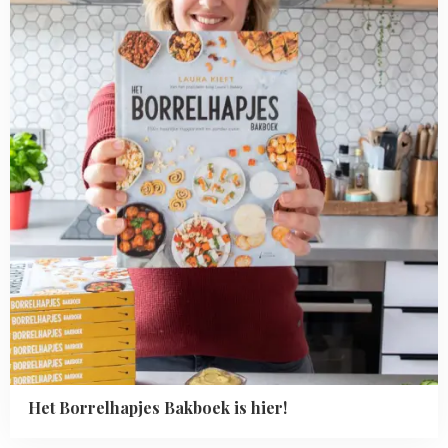
Bakboek
is
hier!
Het Borrelhapjes Bakboek is hier!