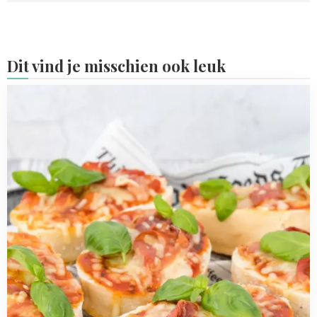
Dit vind je misschien ook leuk
Read
more
about
Pizza
bruschetta