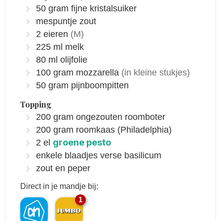
50
gram
fijne kristalsuiker
mespuntje zout
2
eieren
(M)
225
ml
melk
80
ml
olijfolie
100
gram
mozzarella
(in kleine stukjes)
50
gram
pijnboompitten
Topping
200
gram
ongezouten roomboter
200
gram
roomkaas
(Philadelphia)
groene pesto
2
el
enkele blaadjes verse basilicum
zout en peper
Direct in je mandje bij:
1