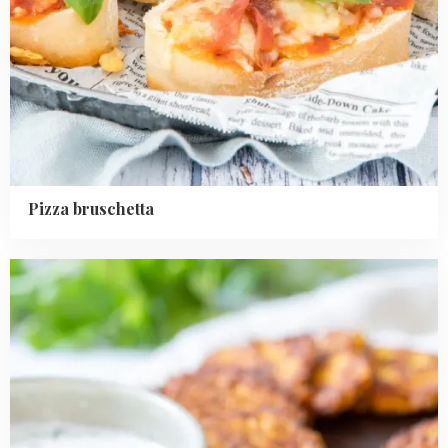
Pizza bruschetta
Read
more
about
Midden-
Oosterse
zoete
aardappelkoekjes