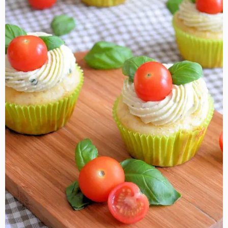
about
Hartige
caprese
cupcakes