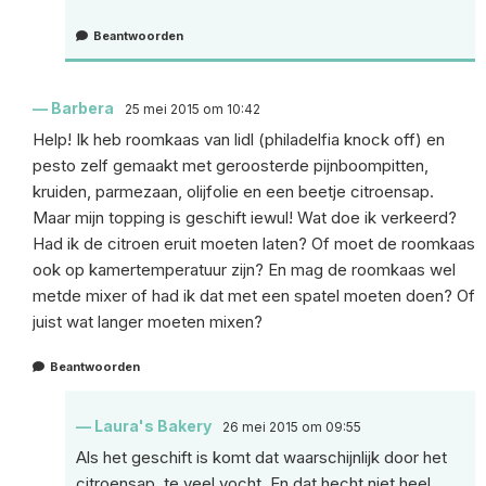
Beantwoorden
Barbera
25 mei 2015 om 10:42
Help! Ik heb roomkaas van lidl (philadelfia knock off) en
pesto zelf gemaakt met geroosterde pijnboompitten,
kruiden, parmezaan, olijfolie en een beetje citroensap.
Maar mijn topping is geschift iewul! Wat doe ik verkeerd?
Had ik de citroen eruit moeten laten? Of moet de roomkaas
ook op kamertemperatuur zijn? En mag de roomkaas wel
metde mixer of had ik dat met een spatel moeten doen? Of
juist wat langer moeten mixen?
Beantwoorden
Laura's Bakery
26 mei 2015 om 09:55
Als het geschift is komt dat waarschijnlijk door het
citroensap, te veel vocht. En dat hecht niet heel