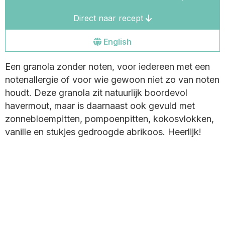
Direct naar recept
Go
English
to
Een granola zonder noten, voor iedereen met een
the
notenallergie of voor wie gewoon niet zo van noten
english
houdt. Deze granola zit natuurlijk boordevol
site
havermout, maar is daarnaast ook gevuld met
zonnebloempitten, pompoenpitten, kokosvlokken,
vanille en stukjes gedroogde abrikoos. Heerlijk!