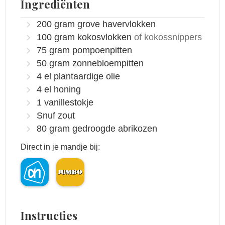
Ingrediënten
200
gram
grove havervlokken
100
gram
kokosvlokken
of kokossnippers
75
gram
pompoenpitten
50
gram
zonnebloempitten
4
el
plantaardige olie
4
el
honing
1
vanillestokje
Snuf zout
80
gram
gedroogde abrikozen
Direct in je mandje bij:
Instructies