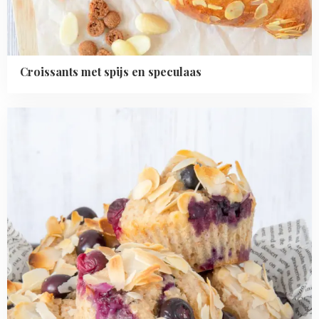
Croissants met spijs en speculaas
Read
more
about
Volkoren
amandel-
blauwe
bes
muffins