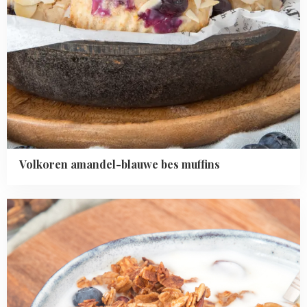
Volkoren amandel-blauwe bes muffins
Read
more
about
Zelf
granola
maken