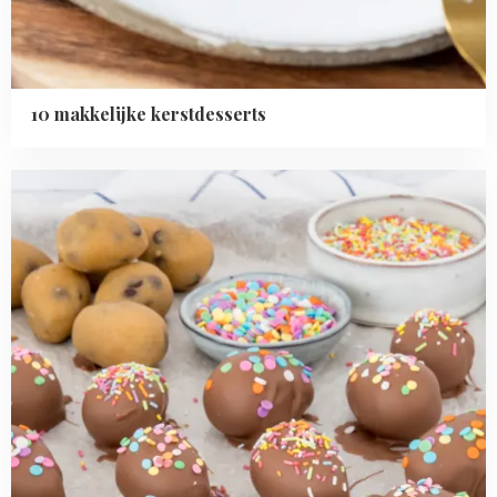
10 makkelijke kerstdesserts
Read
more
about
Cookie
dough
paaseitjes