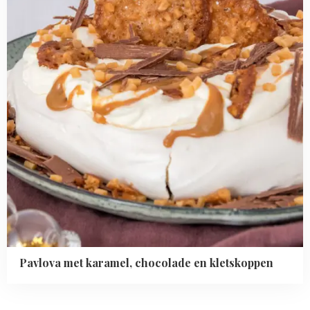
en
kletskoppen
Pavlova met karamel, chocolade en kletskoppen