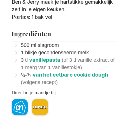
Ben & Jerry maak je hartstikke gemakkelijk
zelf in je eigen keuken.
Porties:
1
bak vol
Ingrediënten
500
ml
slagroom
1
b likje
gecondenseerde melk
vanillepasta
3
t l
(of 3 tl vanille extract of
1 merg van 1 vanillestokje)
van het eetbare cookie dough
½-¾
(volgens recept)
Direct in je mandje bij: