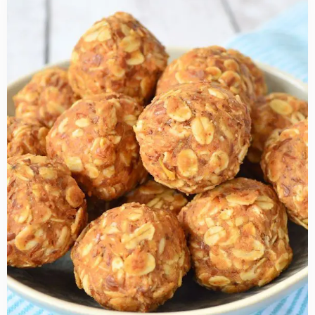
more
about
Pindakaas-
havervlokken
balletjes