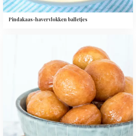
Pindakaas-havervlokken balletjes
Read
more
about
Donut
balletjes
met
suikerglazuur