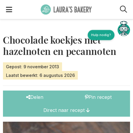
M
Hulp nodig?
Chocolade koekjes met
hazelnoten en pecannoten
Gepost: 9 november 2013
Laatst bewerkt: 6 augustus 2026
Delen
Pin recept
Direct naar recept