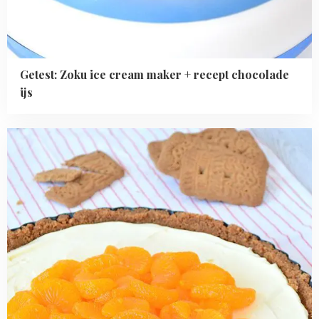
Getest: Zoku ice cream maker + recept chocolade
ijs
Read
more
about
Speculaas
Monchou
taart
met
mandarijnen