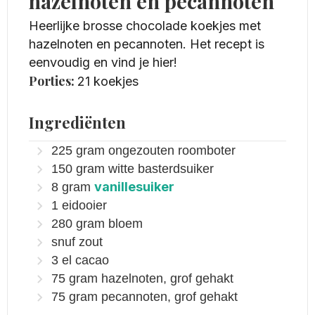
hazelnoten en pecannoten
Heerlijke brosse chocolade koekjes met
hazelnoten en pecannoten. Het recept is
eenvoudig en vind je hier!
Porties:
21
koekjes
Ingrediënten
225
gram
ongezouten roomboter
150
gram
witte basterdsuiker
vanillesuiker
8
gram
1
eidooier
280
gram
bloem
snuf zout
3
el
cacao
75
gram
hazelnoten, grof gehakt
75
gram
pecannoten, grof gehakt