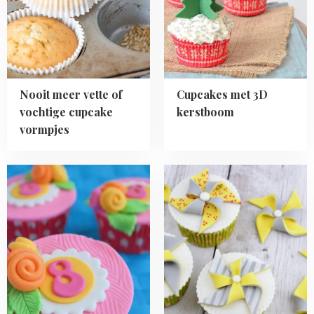
of
kerstboom
vochtige
cupcake
vormpjes
Nooit meer vette of
Cupcakes met 3D
vochtige cupcake
kerstboom
vormpjes
Read
Read
more
more
about
about
Leeftijd
Video:
cupcakes
Molen
cupcakes