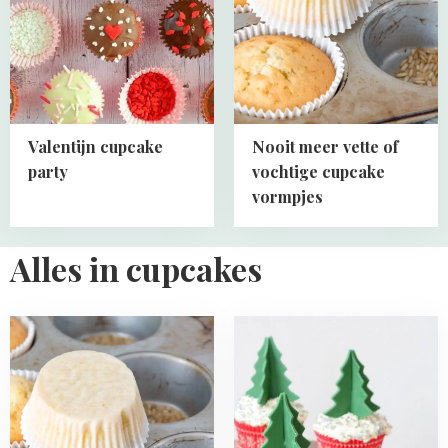
party
vette
of
vochtige
cupcake
vormpjes
Valentijn cupcake
Nooit meer vette of
party
vochtige cupcake
vormpjes
Alles in cupcakes
Read
Read
more
more
about
about
Nooit
Cupcakes
meer
met
vette
3D