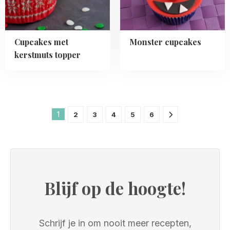
Cupcakes met
Monster cupcakes
kerstmuts topper
1
2
3
4
5
6
Blijf op de hoogte!
Schrijf je in om nooit meer recepten,