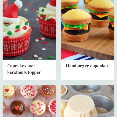
more
more
about
about
Cupcakes
Hamburger
met
cupcakes
kerstmuts
topper
Cupcakes met
Hamburger cupcakes
kerstmuts topper
Read
Read
more
more
about
about
Valentijn
Nooit
cupcake
meer