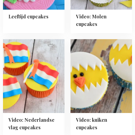
Leeftijd cupcakes
Video: Molen
cupcakes
Read
Read
more
more
about
about
Video:
Video:
Nederlandse
kuiken
vlag
cupcakes
cupcakes
Video: Nederlandse
Video: kuiken
vlag cupcakes
cupcakes