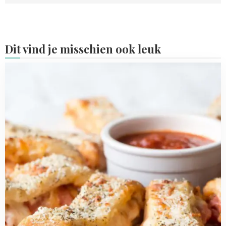
Dit vind je misschien ook leuk
Read
more
about
12x
inspiratie
voor
Vaderdag