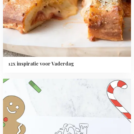
12x inspiratie voor Vaderdag
Read
more
about
Printable:
gingerbread
huis
kleurplaat