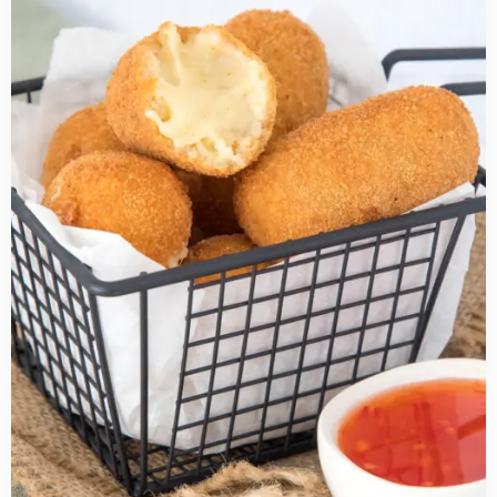
about
Borrelhapjes
met
kaas
inspiratie