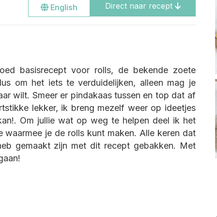
Direct naar recept
Go
English
to
the
english
site
ed basisrecept voor rolls, de bekende zoete
us om het iets te verduidelijken, alleen mag je
ar wilt. Smeer er pindakaas tussen en top dat af
artstikke lekker, ik breng mezelf weer op ideetjes
kan!. Om jullie wat op weg te helpen deel ik het
e waarmee je de rolls kunt maken. Alle keren dat
heb gemaakt zijn met dit recept gebakken. Met
gaan!