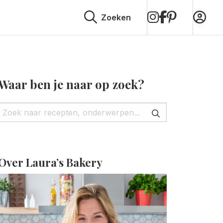
op
op
op
Zoeken
Instagram
Facebook
Pinterest
Waar ben je naar op zoek?
Over Laura’s Bakery