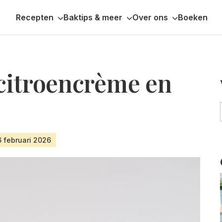
Recepten
Baktips & meer
Over ons
Boeken
citroencrème en
6 februari 2026