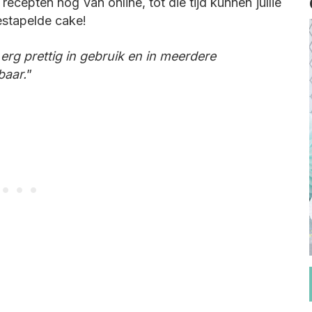
ecepten nog van online, tot die tijd kunnen jullie
estapelde cake!
 erg prettig in gebruik en in meerdere
baar.