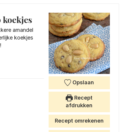
 koekjes
kkere amandel
rlijke koekjes
!
Opslaan
Recept
afdrukken
Recept omrekenen