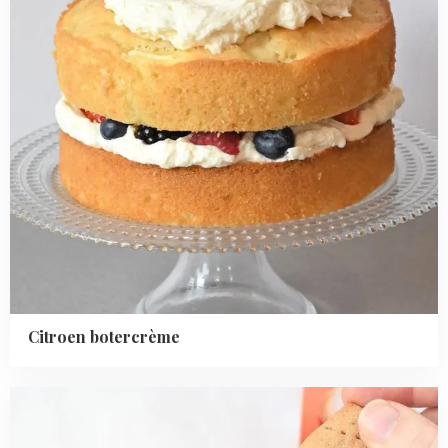
Citroen botercrème
Read
more
about