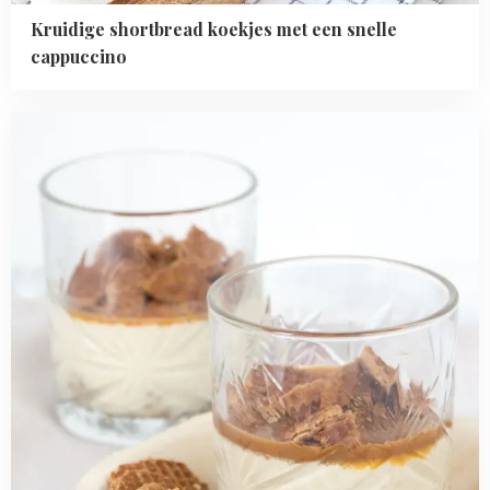
Kruidige shortbread koekjes met een snelle
cappuccino
Read
more
about
Stroopwafel
panna
cotta