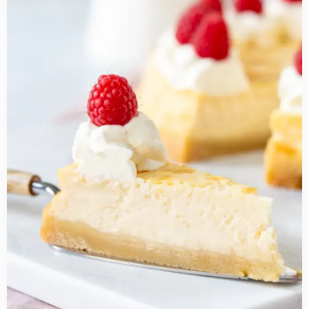
about
Boterkoek
cheesecake