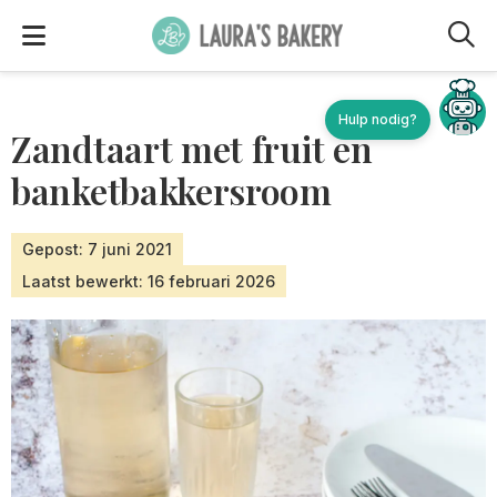
M
Zandtaart met fruit en
banketbakkersroom
Gepost: 7 juni 2021
Laatst bewerkt: 16 februari 2026