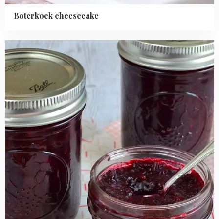
Boterkoek cheesecake
Read
more
about
Zelf
bramenjam
maken