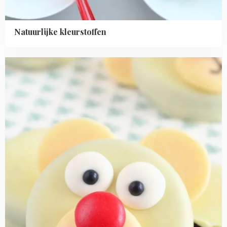
Natuurlijke kleurstoffen
Read
more
about
IJsbeer
Oreo's