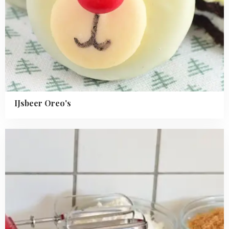
IJsbeer Oreo's
Read
more
about
Mijn
5
beste
baktips