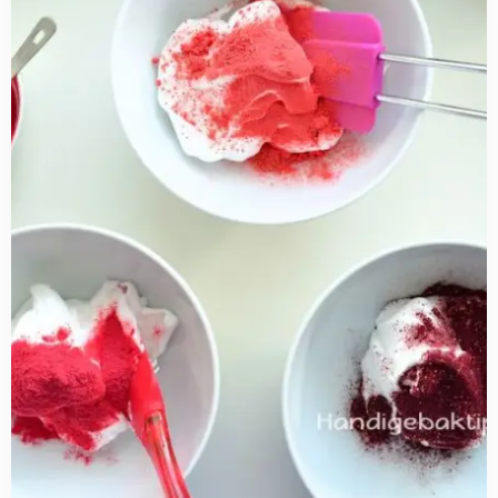
more
about
Natuurlijke
kleurstoffen