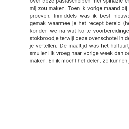
over deze pastaschelpen met spinazie en
mij zou maken. Toen ik vorige maand bij h
proeven. Inmiddels was ik best nieuw
gemak waarmee je het recept bereid (he
konden we na wat korte voorbereidinge
stokbroodje terwijl deze ovenschotel in 
je vertellen. De maaltijd was het halfuu
smullen! Ik vroeg haar vorige week dan o
maken. En ik mocht het delen, zo kunnen j