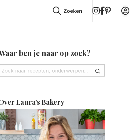
op
op
op
Zoeken
Instagram
Facebook
Pinterest
Waar ben je naar op zoek?
Over Laura’s Bakery