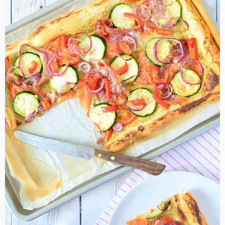
about
Italiaanse
plaattaart
met
courgette