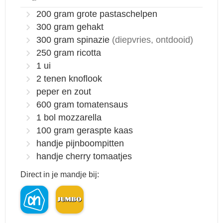
200
gram
grote pastaschelpen
300
gram
gehakt
300
gram
spinazie
(diepvries, ontdooid)
250
gram
ricotta
1
ui
2
tenen knoflook
peper en zout
600
gram
tomatensaus
1
bol
mozzarella
100
gram
geraspte kaas
handje pijnboompitten
handje cherry tomaatjes
Direct in je mandje bij: