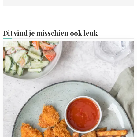
Dit vind je misschien ook leuk
Read
more
about
Kipnuggets
met
ovenfriet