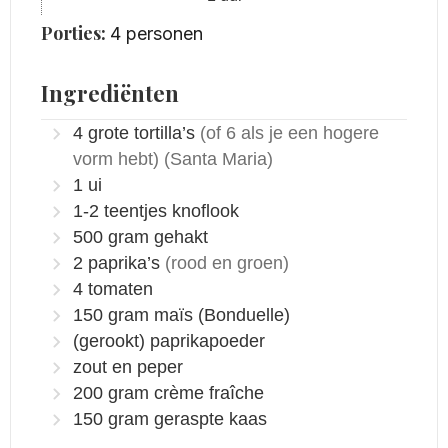
Porties:
4
personen
Ingrediënten
4
grote tortilla’s
(of 6 als je een hogere
vorm hebt)
(Santa Maria)
1
ui
1-2
teentjes knoflook
500
gram
gehakt
2
paprika’s
(rood en groen)
4
tomaten
150
gram
maïs
(Bonduelle)
(gerookt) paprikapoeder
zout en peper
200
gram
crème fraîche
150
gram
geraspte kaas