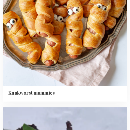
Knakworst mummies
Read
more
about