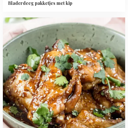
Bladerdeeg pakketjes met kip
Read
more
about
Sticky
gemarineerde
kipkluifjes