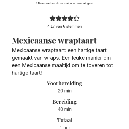
* Bakstand voorkomt dat je scherm uit gaat
4.17
van
6
stemmen
Mexicaanse wraptaart
Mexicaanse wraptaart: een hartige taart
gemaakt van wraps. Een leuke manier om
een Mexicaanse maaltijd om te toveren tot
hartige taart!
Voorbereiding
minuten
20
min
Bereiding
minuten
40
min
Totaal
uur
1
uur