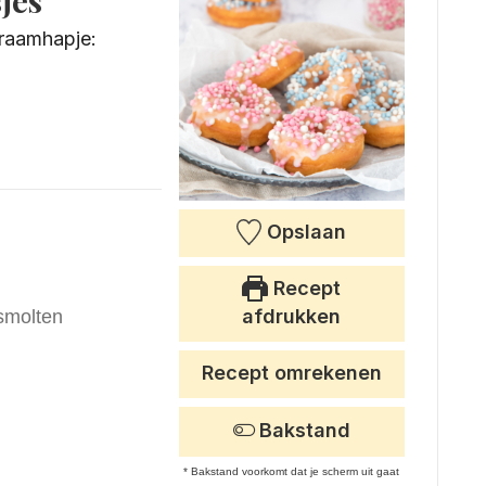
jes
kraamhapje:
Opslaan
Recept
afdrukken
smolten
Recept omrekenen
Bakstand
* Bakstand voorkomt dat je scherm uit gaat