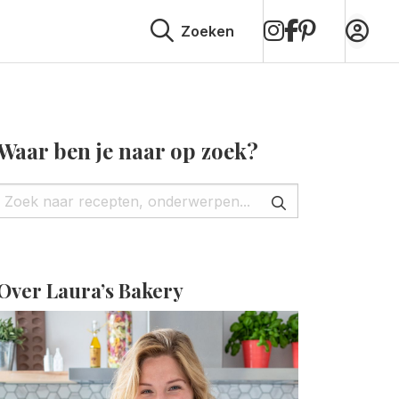
op
op
op
Zoeken
Instagram
Facebook
Pinterest
Waar ben je naar op zoek?
Over Laura’s Bakery