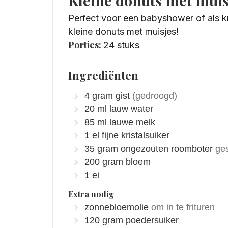
Kleine donuts met muis
Perfect voor een babyshower of als 
kleine donuts met muisjes!
Porties:
24
stuks
Ingrediënten
4
gram
gist
(gedroogd)
20
ml
lauw water
85
ml
lauwe melk
1
el
fijne kristalsuiker
35
gram
ongezouten roomboter
ge
200
gram
bloem
1
ei
Extra nodig
zonnebloemolie
om in te frituren
120
gram
poedersuiker