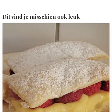
Dit vind je misschien ook leuk
Read
more
about
Zomers
toetje