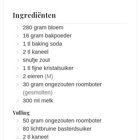
Ingrediënten
280
gram
bloem
16
gram
bakpoeder
1
tl
baking soda
2
tl
kaneel
snufje zout
1
tl
fijne kristalsuiker
2
eieren
(M)
30
gram
ongezouten roomboter
(gesmolten)
300
ml
melk
Vulling
50
gram
ongezouten roomboter
80
lichtbruine basterdsuiker
2
tl
kaneel