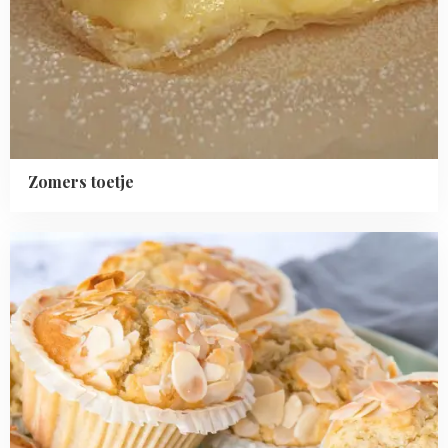
Zomers toetje
Read
more
about
Amandel-
citroenmuffins