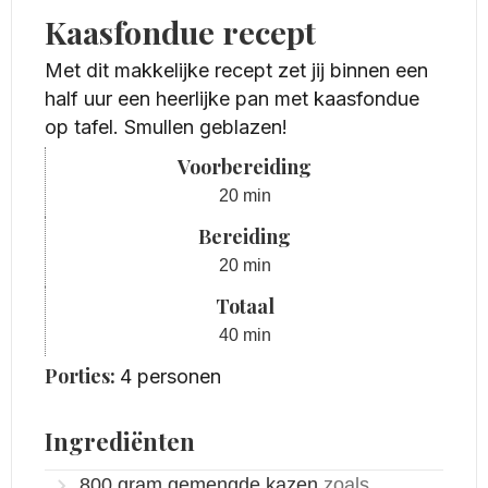
Kaasfondue recept
Met dit makkelijke recept zet jij binnen een
half uur een heerlijke pan met kaasfondue
op tafel. Smullen geblazen!
Voorbereiding
minuten
20
min
Bereiding
minuten
20
min
Totaal
minuten
40
min
Porties:
4
personen
Ingrediënten
800
gram
gemengde kazen
zoals