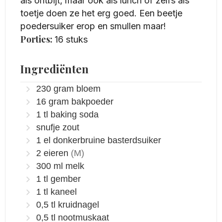
als ontbijt, maar ook als lunch of zelfs als
toetje doen ze het erg goed. Een beetje
poedersuiker erop en smullen maar!
Porties:
16
stuks
Ingrediënten
230
gram
bloem
16
gram
bakpoeder
1
tl
baking soda
snufje zout
1
el
donkerbruine basterdsuiker
2
eieren
(M)
300
ml
melk
1
tl
gember
1
tl
kaneel
0,5
tl
kruidnagel
0,5
tl
nootmuskaat