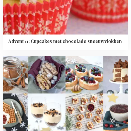
Advent 11: Cupcakes met chocolade sneeuwvlokken
Read
more
about
Advent
2018
overzicht