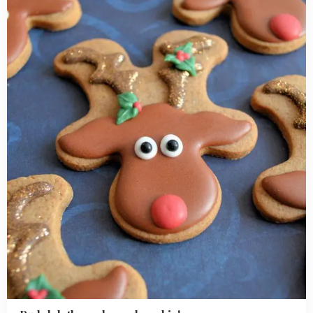
the
rednosed
cookie!