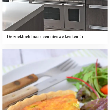
De zoektocht naar een nieuwe keuken #1
Read
more
about
13x
Quiche
recepten