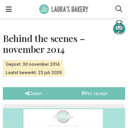
M
Hulp nodig?
Behind the scenes –
november 2014
Gepost: 30 november 2014
Laatst bewerkt: 23 juli 2026
Delen
Pin recept