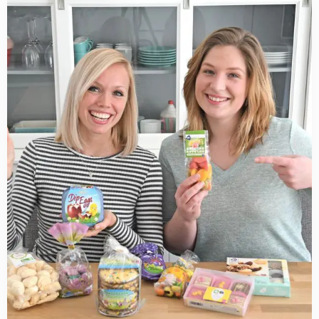
more
about
Paassnoep
proeven