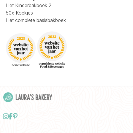
Het Kinderbakboek 2
50x Koekjes
Het complete basisbakboek
Follow
Delen
Delen
us
via
via