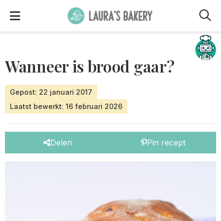
M
Hulp nodig?
Wanneer is brood gaar?
Gepost: 22 januari 2017
Laatst bewerkt: 16 februari 2026
Delen
Pin recept