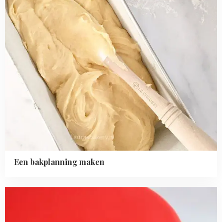
Een bakplanning maken
Read
more
about