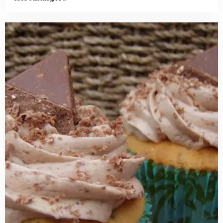
Read
more
about
Toblerone
cupcakes