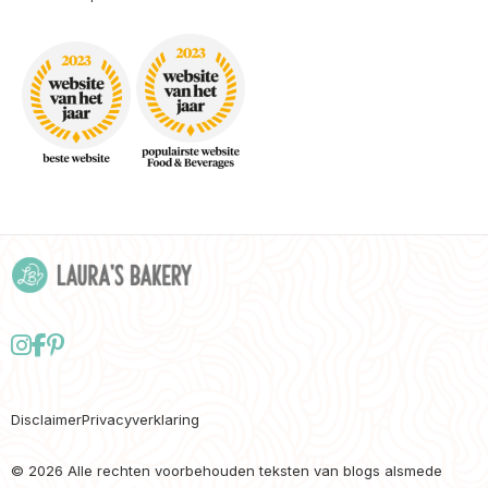
Follow
Delen
Delen
us
via
via
on
Facebook
Pinterest
Disclaimer
Privacyverklaring
Instagram
© 2026 Alle rechten voorbehouden teksten van blogs alsmede