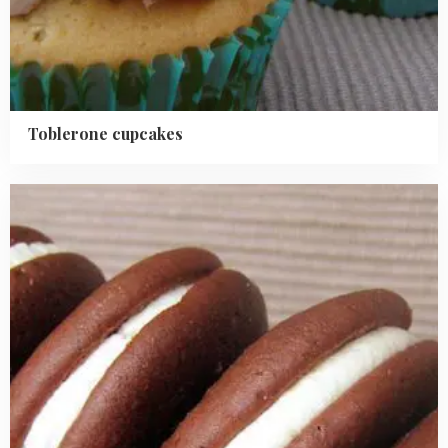
Toblerone cupcakes
Read
more
about
Whoopie
pies