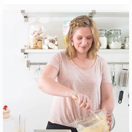
Read
more
about
Mijn
2017:
de
hoogtepunten