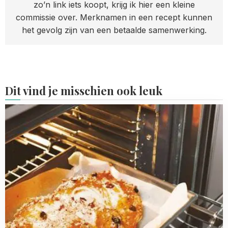
zo’n link iets koopt, krijg ik hier een kleine
commissie over. Merknamen in een recept kunnen
het gevolg zijn van een betaalde samenwerking.
Dit vind je misschien ook leuk
Read
more
about
Oven:
boven-
en
onderwarmte
of
hetelucht?