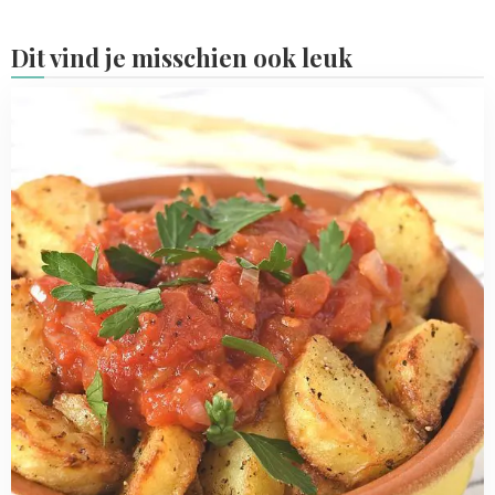
Dit vind je misschien ook leuk
Read
more
about
patatas
bravas