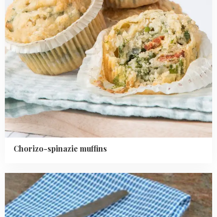
Chorizo-spinazie muffins
Read
more
about
Volkoren