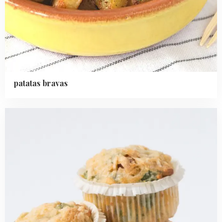
patatas bravas
Read
more
about
Chorizo-
spinazie
muffins