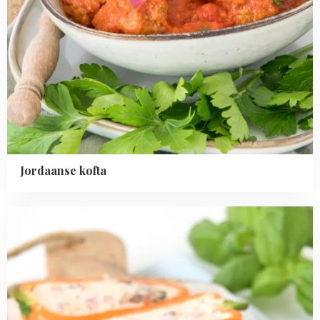
Jordaanse kofta
Read
more
about
Gevulde
oranje
snoeppaprika's