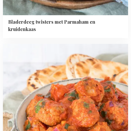
Bladerdeeg twisters met Parmaham en
kruidenkaas
Read
more
about
Jordaanse
kofta