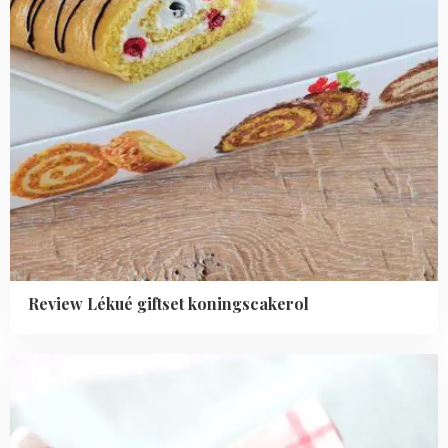
Review Lékué giftset koningscakerol
Read
more
about
Empanada's