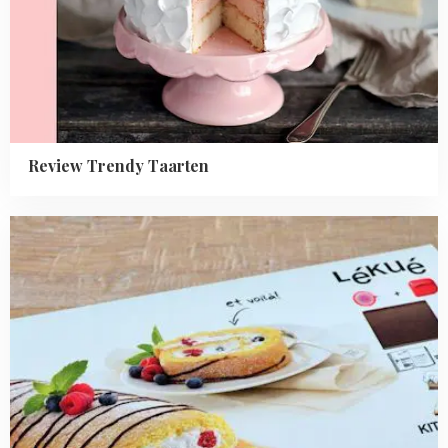
Review Trendy Taarten
Read
more
about
Review
Lékué
giftset
koningscakerol