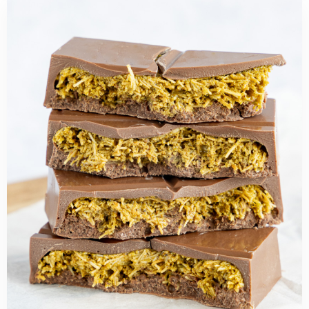
Read
more
about
Dubai
chocoladereep
maken