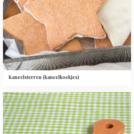
Kaneelsterren (kaneelkoekjes)
Read
more
about
Compacte
chocoladecake