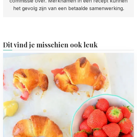
commissie over. Merknamen in een recept kunnen
het gevolg zijn van een betaalde samenwerking.
Dit vind je misschien ook leuk
Read
more
about
Aardbeien
lemon
curd
croissants