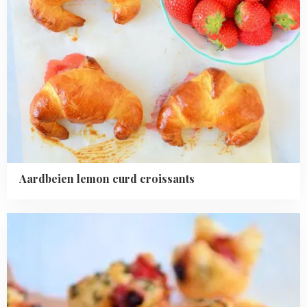
Aardbeien lemon curd croissants
Read
more
about
Pizza
bonbons