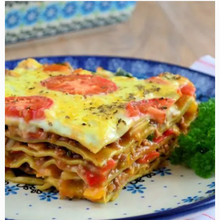
Read
more
about
Honig
groente
lasagne