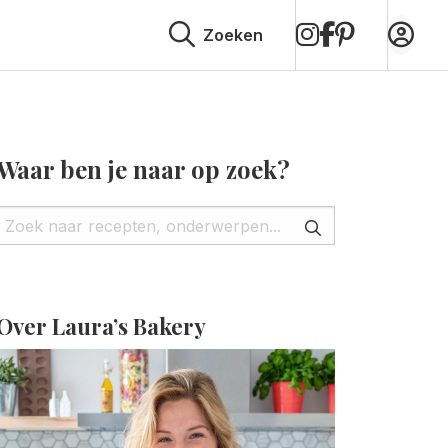
op
op
op
Zoeken
Instagram
Facebook
Pinterest
Waar ben je naar op zoek?
Over Laura’s Bakery