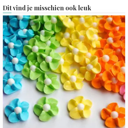
Dit vind je misschien ook leuk
Read
more
about
Wat
kun
je
doen
met
overgebleven
Royal
Icing?