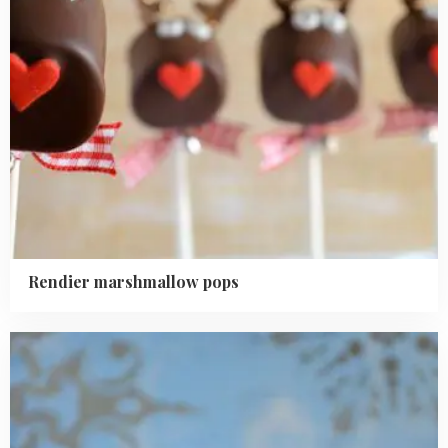
Rendier marshmallow pops
Read
more
about
Kerstmuts
marsepein