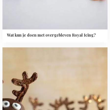
Wat kun je doen met overgebleven Royal Icing?
Read
more
about
Rendier
marshmallow
pops