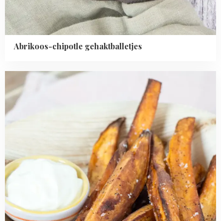
Abrikoos-chipotle gehaktballetjes
Read
more
about
Zoete
aardappel
frietjes