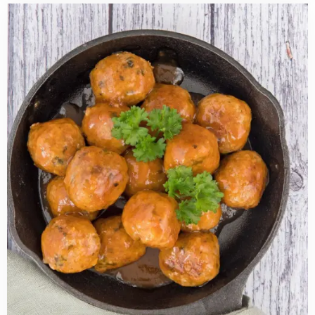
Read
more
about
Abrikoos-
chipotle
gehaktballetjes