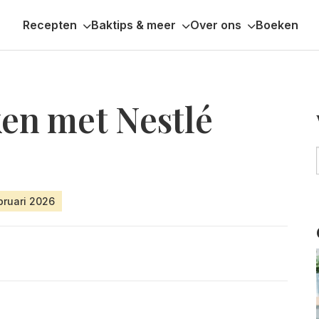
Recepten
Baktips & meer
Over ons
Boeken
ken met Nestlé
bruari 2026