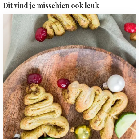
Dit vind je misschien ook leuk
Read
more
about
Kerstboom
pesto
broodjes