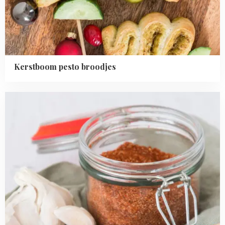
Kerstboom pesto broodjes
Read
more
about
BBQ
kruidenmix