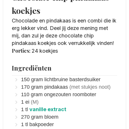
koekjes
Chocolade en pindakaas is een combi die ik
erg lekker vind. Deel jij deze mening met
mij, dan zul je deze chocolate chip
pindakaas koekjes ook verrukkelijk vinden!
Porties:
24
koekjes
Ingrediënten
150
gram
lichtbruine basterdsuiker
170
gram
pindakaas
(met stukjes noot)
110
gram
ongezouten roomboter
1
ei
(M)
vanille extract
1
tl
270
gram
bloem
1
tl
bakpoeder