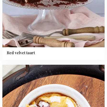
Red velvet taart
Read
more
about
Kersen
clafoutis