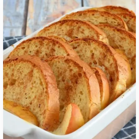
Read
more
about
Glutenvrije
broodpudding