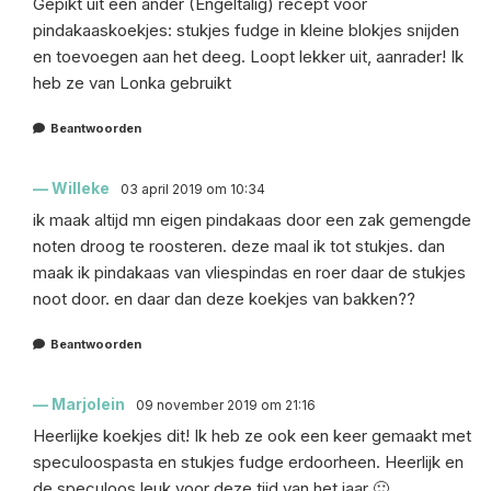
Gepikt uit een ander (Engeltalig) recept voor
pindakaaskoekjes: stukjes fudge in kleine blokjes snijden
en toevoegen aan het deeg. Loopt lekker uit, aanrader! Ik
heb ze van Lonka gebruikt
Beantwoorden
Willeke
03 april 2019 om 10:34
ik maak altijd mn eigen pindakaas door een zak gemengde
noten droog te roosteren. deze maal ik tot stukjes. dan
maak ik pindakaas van vliespindas en roer daar de stukjes
noot door. en daar dan deze koekjes van bakken??
Beantwoorden
Marjolein
09 november 2019 om 21:16
Heerlijke koekjes dit! Ik heb ze ook een keer gemaakt met
speculoospasta en stukjes fudge erdoorheen. Heerlijk en
de speculoos leuk voor deze tijd van het jaar 🙂