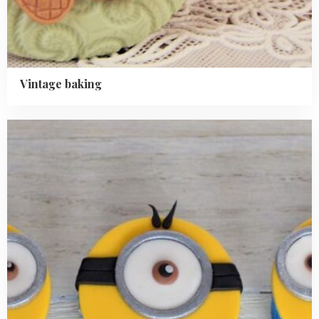
Vintage baking
Read
more
about
Verschillende
soorten
eetbare
lijm