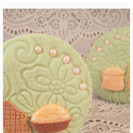
Read
more
about
Vintage
baking