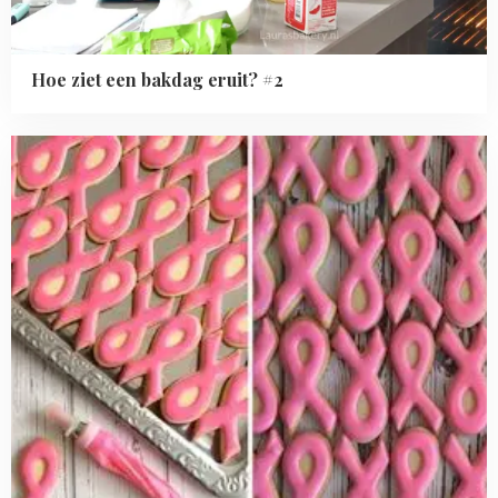
Hoe ziet een bakdag eruit? #2
Read
more
about
Behind
the
scenes:
oktober
2018