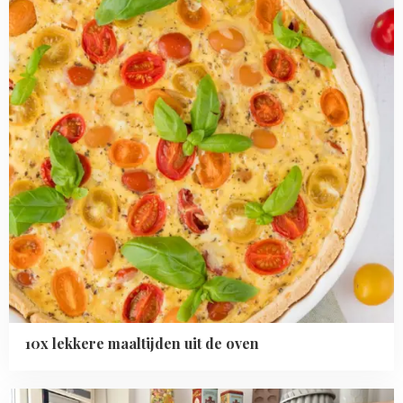
uit
de
oven
10x lekkere maaltijden uit de oven
Read