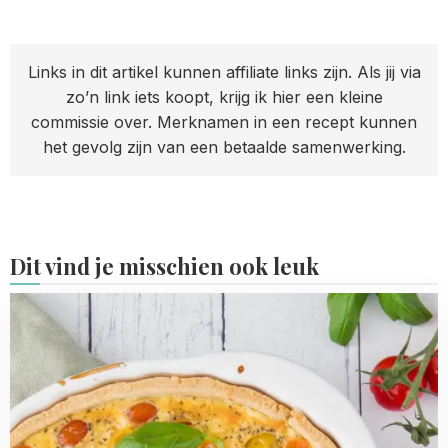
Links in dit artikel kunnen affiliate links zijn. Als jij via
zo’n link iets koopt, krijg ik hier een kleine
commissie over. Merknamen in een recept kunnen
het gevolg zijn van een betaalde samenwerking.
Dit vind je misschien ook leuk
Read
more
about
10x
lekkere
maaltijden