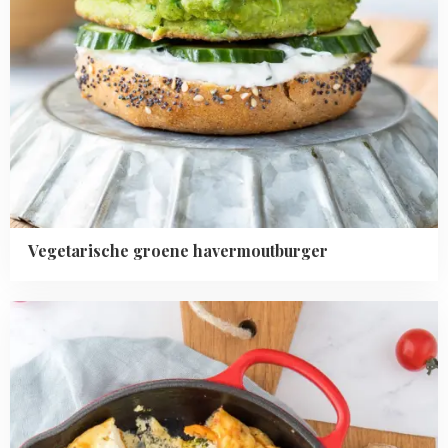
Vegetarische groene havermoutburger
Read
more
about
Groenten
frittata