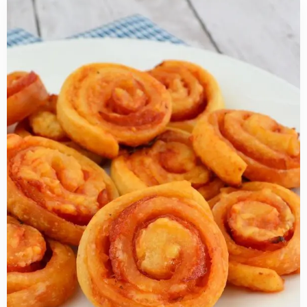
Read
more
about
Mini
pizza
rolletjes