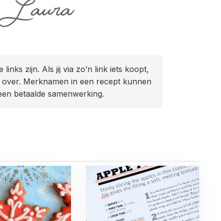
 links zijn. Als jij via zo’n link iets koopt,
sie over. Merknamen in een recept kunnen
 een betaalde samenwerking.
Read
more
about
k
Engelse
baktermen