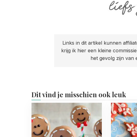
Links in dit artikel kunnen affiliate
krijg ik hier een kleine commis
het gevolg zijn van
Dit vind je misschien ook leuk
Read
Read
more
more
about
about
Gingerbread
Sneeuwvlo
Man
koekjes