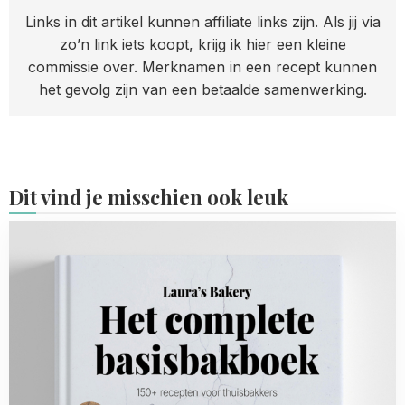
Links in dit artikel kunnen affiliate links zijn. Als jij via
zo’n link iets koopt, krijg ik hier een kleine
commissie over. Merknamen in een recept kunnen
het gevolg zijn van een betaalde samenwerking.
Dit vind je misschien ook leuk
Read
more
about
Pre-
order
Het
Complete
Basisbakboek
nu!