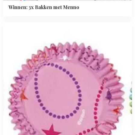
Winnen: 3x Bakken met Menno
Read
more
about
Review
Wilton
Color
Cups
+
winactie