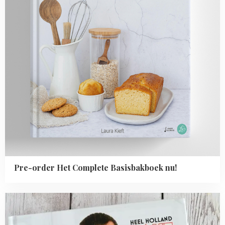
Pre-order Het Complete Basisbakboek nu!
Read
more
about