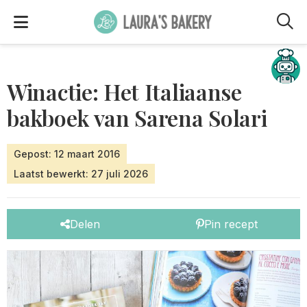
M
Hulp nodig?
Winactie: Het Italiaanse
bakboek van Sarena Solari
Gepost: 12 maart 2016
Laatst bewerkt: 27 juli 2026
Delen
Pin recept