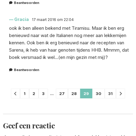
Beantwoorden
Gracia
17 maart 2016 om 22:04
ook ik ben alleen bekend met Tiramisu. Maar ik ben erg
benieuwd naar wat de Italianen nog meer aan lekkernijen
kennen. Ook ben ik erg benieuwd naar de recepten van
Sarena, ik heb van haar genoten tijdens HHB. Mmmm, dat
boek versmaad ik wel…(en mijn gezin met mij)?
Beantwoorden
Comments
1
2
3
…
27
28
29
30
31
pagination
Geef een reactie