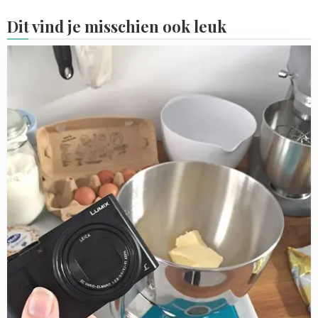
Dit vind je misschien ook leuk
Read
more
about
Behind
the
scenes:
oktober
2017
#1