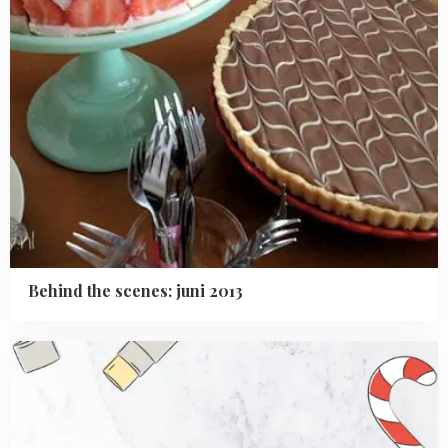
Behind the scenes: juni 2013
Read
more
about
Printable:
kerstlampjes