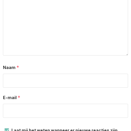
*
Naam
*
E-mail
Laat mij het weten wanneer er nieuwe reacties zijn