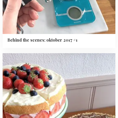
Behind the scenes: oktober 2017 #1
Read
more
about
Behind
the
scenes:
juni
2013