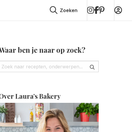
op
op
op
Zoeken
Instagram
Facebook
Pinterest
Waar ben je naar op zoek?
Over Laura’s Bakery