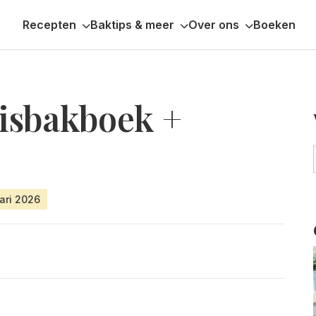
Recepten
Baktips & meer
Over ons
Boeken
isbakboek +
ari 2026