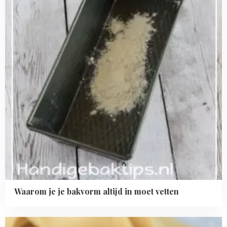
altijd
in
moet
vetten
Waarom je je bakvorm altijd in moet vetten
Read