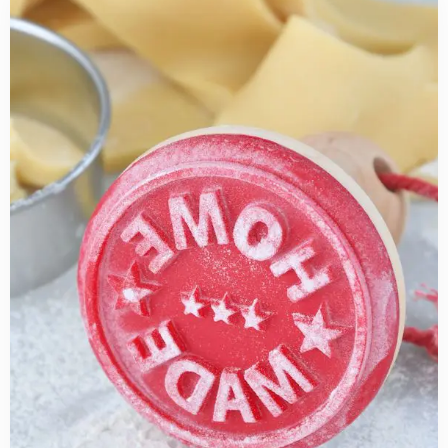
more
about
Tips
voor
stempelkoekjes