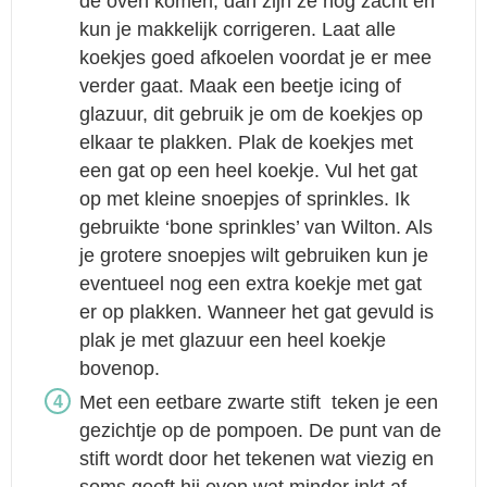
de oven komen, dan zijn ze nog zacht en
kun je makkelijk corrigeren. Laat alle
koekjes goed afkoelen voordat je er mee
verder gaat. Maak een beetje icing of
glazuur, dit gebruik je om de koekjes op
elkaar te plakken. Plak de koekjes met
een gat op een heel koekje. Vul het gat
op met kleine snoepjes of sprinkles. Ik
gebruikte ‘bone sprinkles’ van Wilton. Als
je grotere snoepjes wilt gebruiken kun je
eventueel nog een extra koekje met gat
er op plakken. Wanneer het gat gevuld is
plak je met glazuur een heel koekje
bovenop.
Met een eetbare zwarte stift teken je een
gezichtje op de pompoen. De punt van de
stift wordt door het tekenen wat viezig en
soms geeft hij even wat minder inkt af.