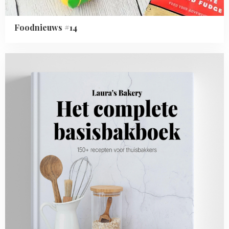
Foodnieuws #14
Read
more
about
Pre-
order
Het
Complete
Basisbakboek
nu!