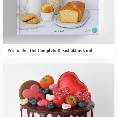
Pre-order Het Complete Basisbakboek nu!
Read
more
about
Baktrends
2018